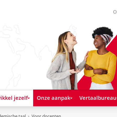
O
kkel jezelf
Onze aanpak
Vertaalbureau
emische taal
Voor docenten