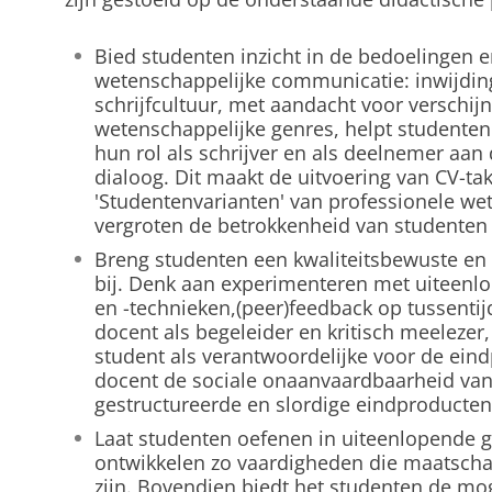
Bied studenten inzicht in de bedoelingen 
wetenschappelijke communicatie: inwijdin
schrijfcultuur, met aandacht voor verschi
wetenschappelijke genres, helpt studenten
hun rol als schrijver en als deelnemer aan
dialoog. Dit maakt de uitvoering van CV-ta
'Studentenvarianten' van professionele we
vergroten de betrokkenheid van studenten 
Breng studenten een kwaliteitsbewuste en 
bij. Denk aan experimenteren met uiteenlo
en -technieken,(peer)feedback op tussenti
docent als begeleider en kritisch meelezer, 
student als verantwoordelijke voor de ein
docent de sociale onaanvaardbaarheid va
gestructureerde en slordige eindproducten
Laat studenten oefenen in uiteenlopende 
ontwikkelen zo vaardigheden die maatscha
zijn. Bovendien biedt het studenten de mo