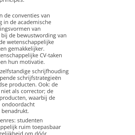
en de conventies van
g in de academische
jningsvormen van
 bij de bewustwording van
 de wetenschappelijke
ken gemakkelijker.
tenschappelijke CV-taken
en hun motivatie.
zelfstandige schrijfhouding
pende schrijfstrategieën
jdse producten. Ook: de
niet als corrector; de
dproducten, waarbij de
n ondoordacht
 benadrukt.
genres: studenten
ppelijk ruim toepasbaar
gelijkheid om dóór