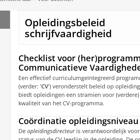
Opleidingsbeleid
schrijfvaardigheid
Checklist voor (her)programm
Communicatieve Vaardigheden
Een effectief curriculumgeïntegreerd progr
(verder: '
CV
') veronderstelt beleid op opleidi
biedt opleidingen een stramien voor (verdere
kwaliteit van het CV-programma.
Coördinatie opleidingsniveau 
De
opleidingsdirecteur
is verantwoordelijk voo
status van de CV-leerlijn in de opleiding. De o