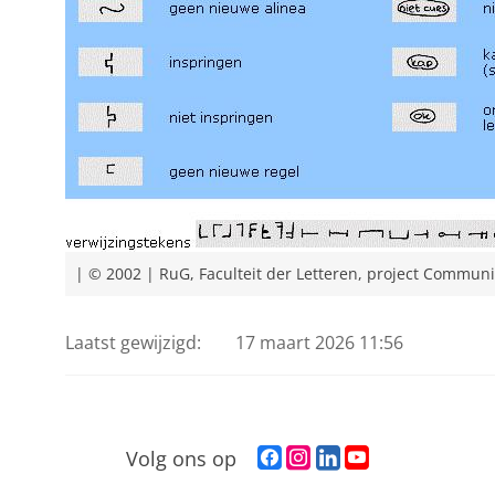
| © 2002 | RuG, Faculteit der Letteren, project Commun
Laatst gewijzigd:
17 maart 2026 11:56
F
I
L
Y
Volg ons op
a
n
i
o