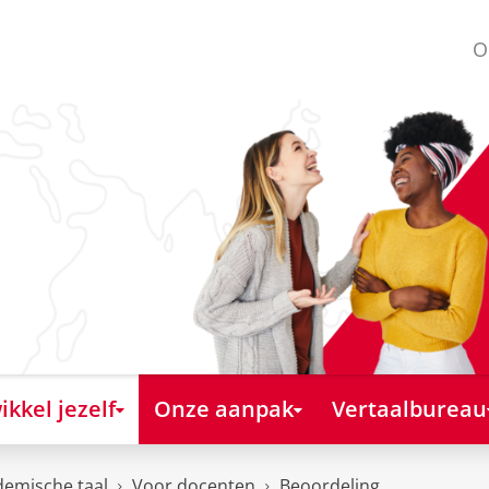
O
kkel jezelf
Onze aanpak
Vertaalbureau
emische taal
Voor docenten
Beoordeling