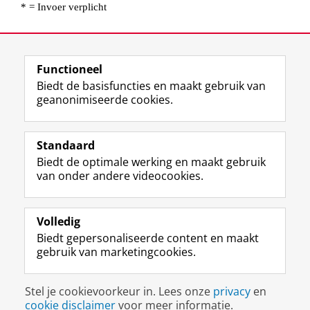
Functioneel
Biedt de basisfuncties en maakt gebruik van
geanonimiseerde cookies.
Standaard
Biedt de optimale werking en maakt gebruik
Uw Business Partner: Executive onderwijs (UBGS)
van onder andere videocookies.
Uw Business Partner: Samen onderzoeken
Uw Business Partner: Werken met studenten
Volledig
Biedt gepersonaliseerde content en maakt
Faculteit Economie en Bedrijfskunde
gebruik van marketingcookies.
Disclaimer & Copyright
Privacy
Cookies
Stel je cookievoorkeur in. Lees onze
privacy
en
Inloggen
cookie disclaimer
voor meer informatie.