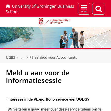
University of Groningen Business
Menu
Zoek
School
en
zoeken
Skip
Skip
to
to
UGBS
PE-aanbod voor Accountants
Content
Navigation
Meld u aan voor de
informatiesessie