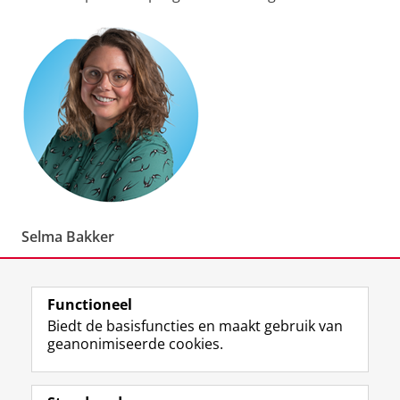
Selma Bakker
M: (+31) 06 282 162 56
Functioneel
E:
s.m.bakker@rug.nl
Biedt de basisfuncties en maakt gebruik van
geanonimiseerde cookies.
Laatst gewijzigd:
13 maart 2026 13:14