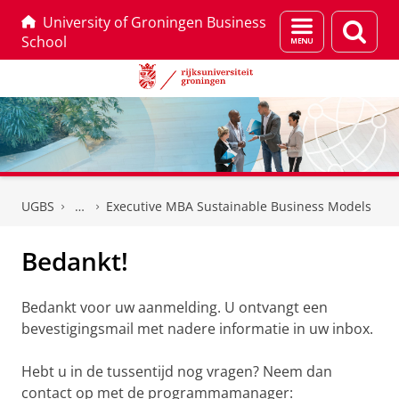
University of Groningen Business
Menu
Zoek
School
en
zoeken
Skip
Skip
to
to
UGBS
Executive MBA Sustainable Business Models
Content
Navigation
Bedankt!
Bedankt voor uw aanmelding. U ontvangt een
bevestigingsmail met nadere informatie in uw inbox.
Hebt u in de tussentijd nog vragen? Neem dan
contact op met de programmamanager: