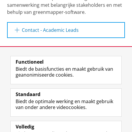
samenwerking met belangrijke stakeholders en met
behulp van greenmapper-software.
Contact - Academic Leads
Frans Sijtsma
(FSS)
Laatst gewijzigd:
27 juli 2026 13:06
E-mail:
f.j.sijtsma@rug.nl
Functioneel
View this page in:
English
Biedt de basisfuncties en maakt gebruik van
Bert Scholtens
(FEB)
geanonimiseerde cookies.
E-mail:
l.j.r.scholtens@rug.nl
T
I
L
Y
Volg ons op
w
n
i
o
Standaard
i
s
n
u
Klaus Hubacek
(FSE)
Biedt de optimale werking en maakt gebruik
t
t
k
T
Studiekiezers
van onder andere videocookies.
t
a
e
u
Maatschappij/bedrijven
E-mail:
k.hubacek@rug.nl
e
g
d
b
r
r
I
e
Alumni
p
a
n
-
Volledig