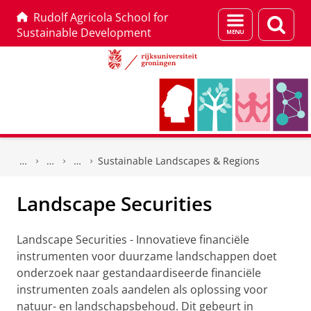
Rudolf Agricola School for
Menu
Zoek
Sustainable Development
en
zoeken
Skip
Skip
to
to
Sustainable Landscapes & Regions
Content
Navigation
Landscape Securities
Landscape Securities - Innovatieve financiële
instrumenten voor duurzame landschappen doet
onderzoek naar gestandaardiseerde financiële
instrumenten zoals aandelen als oplossing voor
natuur- en landschapsbehoud. Dit gebeurt in