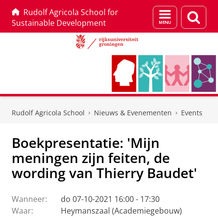
Rudolf Agricola School for
Menu
Zoek
Sustainable Development
en
zoeken
Skip
Skip
to
to
Rudolf Agricola School
Nieuws & Evenementen
Events
Content
Navigation
Boekpresentatie: 'Mijn
meningen zijn feiten, de
wording van Thierry Baudet'
Wanneer:
do 07-10-2021 16:00 - 17:30
Waar:
Heymanszaal (Academiegebouw)