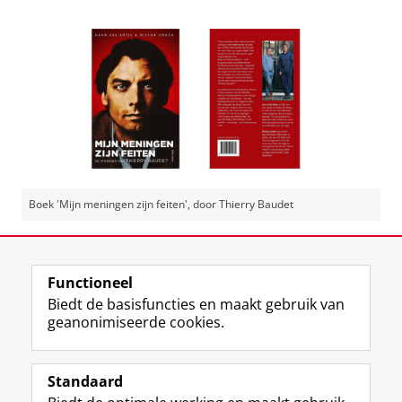
Boek 'Mijn meningen zijn feiten', door Thierry Baudet
Deel dit
Facebook
LinkedIn
Functioneel
Biedt de basisfuncties en maakt gebruik van
geanonimiseerde cookies.
T
I
L
Y
Volg ons op
w
n
i
o
Standaard
i
s
n
u