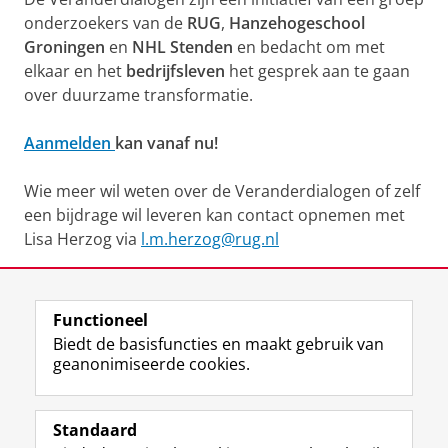
onderzoekers van de
RUG
,
Hanzehogeschool
Groningen
en
NHL Stenden
en bedacht om met
elkaar en het
bedrijfsleven
het gesprek aan te gaan
over duurzame transformatie.
Aanmelden
kan vanaf nu!
Wie meer wil weten over de Veranderdialogen of zelf
een bijdrage wil leveren kan contact opnemen met
Lisa Herzog via
l.m.herzog@rug.nl
Deel dit
Facebook
LinkedIn
Functioneel
Biedt de basisfuncties en maakt gebruik van
geanonimiseerde cookies.
T
I
L
Y
Volg ons op
w
n
i
o
Standaard
i
s
n
u