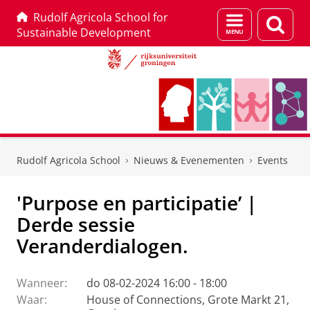
Rudolf Agricola School for
Menu
Zoek
Sustainable Development
en
zoeken
Skip
Skip
to
to
Rudolf Agricola School
Nieuws & Evenementen
Events
Content
Navigation
'Purpose en participatie’ |
Derde sessie
Veranderdialogen.
Wanneer:
do 08-02-2024 16:00 - 18:00
Waar:
House of Connections, Grote Markt 21,