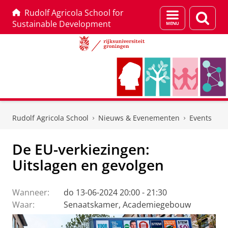
Rudolf Agricola School for
Menu
Zoek
Sustainable Development
en
zoeken
Skip
Skip
to
to
Rudolf Agricola School
Nieuws & Evenementen
Events
Content
Navigation
De EU-verkiezingen:
Uitslagen en gevolgen
Wanneer:
do 13-06-2024 20:00 - 21:30
Waar:
Senaatskamer, Academiegebouw