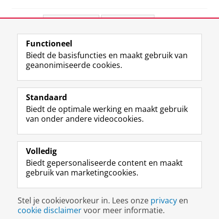
Deel dit
Facebook
LinkedIn
Functioneel
View this page in:
English
Biedt de basisfuncties en maakt gebruik van
geanonimiseerde cookies.
T
I
L
Y
Volg ons op
w
n
i
o
Standaard
i
s
n
u
Biedt de optimale werking en maakt gebruik
t
t
k
T
Studiekiezers
van onder andere videocookies.
t
a
e
u
Maatschappij/bedrijven
e
g
d
b
r
r
I
e
Alumni
p
a
n
-
Volledig
r
m
-
k
Biedt gepersonaliseerde content en maakt
Over ons
o
-
p
a
gebruik van marketingcookies.
f
a
a
n
i
c
g
a
Disclaimer & Copyright
Privacy
Cookies
e
c
i
a
Stel je cookievoorkeur in. Lees onze
privacy
en
Inloggen
l
o
n
l
cookie disclaimer
voor meer informatie.
R
u
a
R