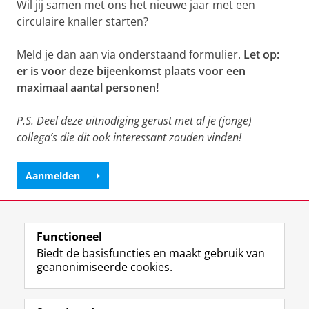
Wil jij samen met ons het nieuwe jaar met een
circulaire knaller starten?
Meld je dan aan via onderstaand formulier.
Let op:
er is voor deze bijeenkomst plaats voor een
maximaal aantal personen!
P.S. Deel deze uitnodiging gerust met al je (jonge)
collega’s die dit ook interessant zouden vinden!
Aanmelden
Deel dit
Facebook
LinkedIn
Functioneel
Biedt de basisfuncties en maakt gebruik van
geanonimiseerde cookies.
T
I
L
Y
Volg ons op
w
n
i
o