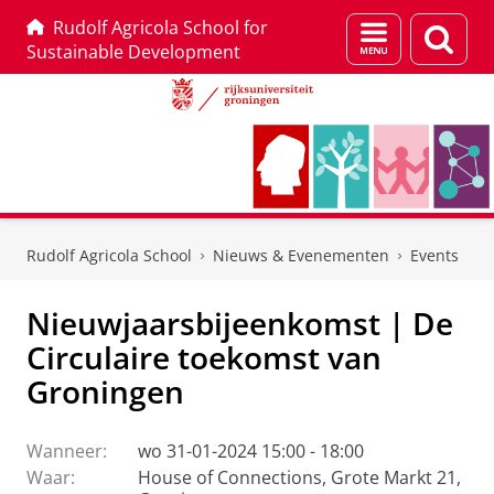
Rudolf Agricola School for
Menu
Zoek
Sustainable Development
en
zoeken
Skip
Skip
to
to
Rudolf Agricola School
Nieuws & Evenementen
Events
Content
Navigation
Nieuwjaarsbijeenkomst | De
Circulaire toekomst van
Groningen
Wanneer:
wo 31-01-2024 15:00 - 18:00
Waar:
House of Connections, Grote Markt 21,