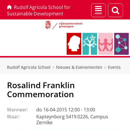
Rudolf Agricola School for
Menu
Zoek
Sustainable Development
en
zoeken
Skip
Skip
to
to
Rudolf Agricola School
Nieuws & Evenementen
Events
Content
Navigation
Rosalind Franklin
Commemoration
Wanneer:
do 16-04-2015 12:00 - 13:00
Waar:
Kapteynborg 5419.0226, Campus
Zernike