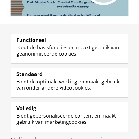
Deel dit
Facebook
LinkedIn
Functioneel
Biedt de basisfuncties en maakt gebruik van
geanonimiseerde cookies.
T
I
L
Y
Volg ons op
w
n
i
o
Standaard
i
s
n
u
Biedt de optimale werking en maakt gebruik
t
t
k
T
Studiekiezers
van onder andere videocookies.
t
a
e
u
Maatschappij/bedrijven
e
g
d
b
r
r
I
e
Alumni
p
a
n
-
Volledig
r
m
-
k
Biedt gepersonaliseerde content en maakt
Over ons
o
-
p
a
gebruik van marketingcookies.
f
a
a
n
i
c
g
a
Disclaimer & Copyright
Privacy
Cookies
e
c
i
a