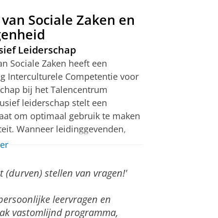
 van Sociale Zaken en
danks de snelle overgang naar een
genheid
f, nuttig en leuk’ vond. De
sief Leiderschap
an Sociale Zaken heeft een
mpetentie en inclusief leiderschap?
g Interculturele Competentie voor
takegesprek aan.
schap bij het Talencentrum
sief leiderschap stelt een
staat om optimaal gebruik te maken
iteit. Wanneer leidinggevenden,
dewerkers over interculturele
er
heid voor het uitoefenen van dit
 (durven) stellen van vragen!'
ind in het ontwikkelen van hun
 persoonlijke leervragen en
ag op raakvlakken met diversiteit,
trak vastomlijnd programma,