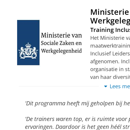
Ministerie
Uit de evaluatie bleek dat men de training on
Werkgele
online omgeving over het algemeen ‘informatie
gemiddelde beoordeling was 4 uit 5.
Training Inclu
Het Ministerie v
Wilt u ook aan de slag met interculturele co
maatwerktrainin
Vraag meer informatie of een vrijblijvend in
Inclusief Leider
afgenomen. Inclu
organisatie in 
van haar divers
adviseurs en me
Lees me
sensitiviteit beschikken, ontstaat de mogelijk
inclusief leiderschap.
'Dit programma heeft mij geholpen bij het
In zes maanden tijd werden de cursisten getra
'De trainers waren top, er is ruimte voor
interculturele sensitiviteit, waarbij de focus l
ervaringen. Daardoor is het geen héél s