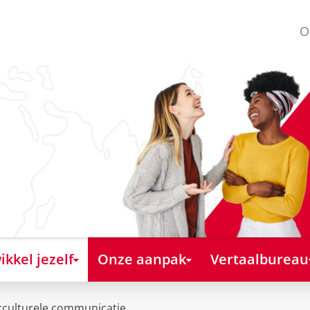
O
kkel jezelf
Onze aanpak
Vertaalbureau
rculturele communicatie