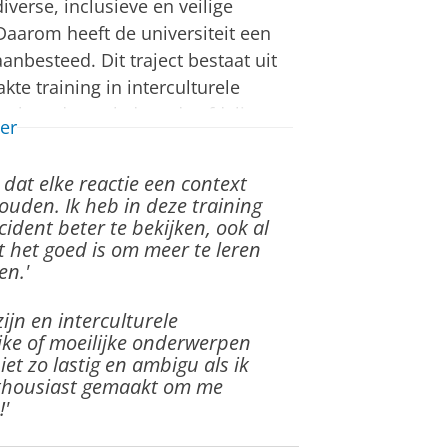
verse, inclusieve en veilige
aarom heeft de universiteit een
aanbesteed. Dit traject bestaat uit
te training in interculturele
sch onderzoek door de afdeling
er
n het programma. Deze aanbesteding
dat elke reactie een context
ouden. Ik heb in deze training
 van het door Tilburg University
cident beter te bekijken, ook al
t het goed is om meer te leren
terculturele competentie. De
en.'
 gedeelde interesses en behoeften
den, maar ook flexibel genoeg zijn
ijn en interculturele
angen in het oog konden houden
ke of moeilijke onderwerpen
loeden. Vanwege corona is de
niet zo lastig en ambigu als ik
jk online gehouden. De training
nthousiast gemaakt om me
'
weede cohort diende als
cohort.