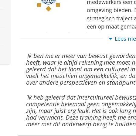
medewerkers een di
omgeving bieden. D
strategisch traject 
een op maat gemaak
competentie voor alle medewerkers en empiri
Lees me
Sociale Psychologie naar de effectiviteit va
hebben wij gewonnen!
'Ik ben me er meer van bewust geworden 
heeft, waar je altijd rekening mee moet h
We hebben een programma ontwikkeld op basis
geleerd dat het loont om een cultureel in
voelt het misschien ongemakkelijk, en da
gewenste culturele intelligentie-model van in
over andere perspectieven en standpunt
training moest robuust genoeg zijn om aan de
van een breed scala aan functies te beantwoor
'Ik heb geleerd dat intercultureel bewustz
zodat we de verschillende interesses en bel
competentie helemaal geen ongemakkelij
zonder de onderzoekssetting te veel te beïnv
zijn, maar juist erg leuk. Het is ook lang 
training een semester uitgesteld en uiteindeli
had verwacht. Deze training heeft me e
meer met dit onderwerp bezig te houden!
werd in twee cohorten gegeven, waarbij het t
controlegroep voor het eerste, experimentele 