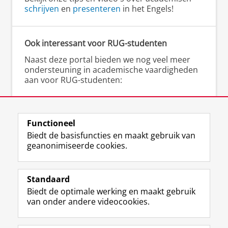
schrijven
en
presenteren
in het Engels!
Ook interessant voor RUG-studenten
Naast deze portal bieden we nog veel meer
ondersteuning in academische vaardigheden
aan voor RUG-studenten:
▸
Gratis schrijfcoaching
bij het Schrijfcentrum
▸
Scriptieschrijfdagen
bij het Schrijfcentrum
▸
Cursussen en workshops
(academisch)
Functioneel
schrijven bij het Talencentrum
Biedt de basisfuncties en maakt gebruik van
geanonimiseerde cookies.
Standaard
F
I
L
Y
Volg ons op
Biedt de optimale werking en maakt gebruik
a
n
i
o
van onder andere videocookies.
c
s
n
u
e
t
k
T
Over ons
b
a
e
u