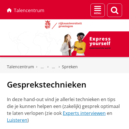
Menu
Zoek
Talencentrum
en
zoeken
Skip
Skip
to
to
Talencentrum
Spreken
Content
Navigation
Gesprekstechnieken
In deze hand-out vind je allerlei technieken en tips
die je kunnen helpen een (zakelijk) gesprek optimaal
te laten verlopen (zie ook
Experts interviewen
en
Luisteren
)