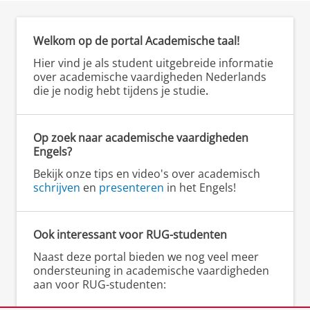
kunnen een
wordt aangedragen
omdat
substandpunt. Er ontstaat zo een keten van
standpunt
dat ”,
immers
argumenten.
versterken,
Welkom op de portal Academische taal!
daarin
bijvoorbeeld
Hier vind je als student uitgebreide informatie
"efficiënt",
Schema nevenschikkende argumentatie
over academische vaardigheden Nederlands
"belangrijk",
die je nodig hebt tijdens je studie
.
"uitstekend",
Voorbeelden van indicatoren van
"verontrustend",
nevenschikkende argumentatie
enzovoort.
Op zoek naar academische vaardigheden
Schema onderschikkende argumentatie
Schema meervoudige argumentatie
Engels?
daarbij komt
Bekijk onze tips en video's over academisch
Werkwoorden die
Voorbeelden:
soms
bovendien
Indicatoren voor onderschikkende
Voorbeelden van indicatoren van
schrijven
en
presenteren
in het Engels!
actie uitdrukken:
worden
argumentatie
meervoudige argumentatie
daarnaast
Woorden die
voorbeelden
aangeven dat de
gegeven die het
een reden temeer om
want
ten eerste, ten tweede, tot slot.
Ook interessant voor RUG-studenten
spreker een actie wil
argument
vooral ook omdat
Naast deze portal bieden we nog veel meer
omdat
een ander argument is dat
ondernemen of een
ondersteunen. Te
ondersteuning in academische vaardigheden
verandering wil
herkennen aan
wat nog belangrijker is
immers
zelfs als dit niet opgaat, dan nog
aan voor RUG-studenten:
bewerkstelligen,
signaalwoorden als
alsmede
aangezien
bovendien
zoals "moeten",
“zoals”,