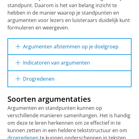
standpunt. Daarom is het van belang inzicht te
hebben in de manier waarop je standpunten en
argumenten voor lezers en luisteraars duidelijk kunt
formuleren en weergeven.
Argumenten afstemmen op je doelgroep
Om je lezer of luisteraar te overtuigen, is het
Indicatoren van argumenten
belangrijk dat je argumenten geeft die
interessant voor diegene zijn. Het gaat niet
Om aan je lezer of toehoorder duidelijk te
Drogredenen
om wat jij wilt vertellen, maar om wat de ander
maken dat je een standpunt verwoordt of
moet weten om overtuigd te raken. Zie ook:
argument geeft, kun je gebruikmaken van
Drogredenen zijn argumentaties of
Doelgroep
.
Soorten argumentaties
zogenaamde indicatoren.
redeneringen die (hoewel ze soms
aannemelijk lijken) niet correct zijn. Dit zijn de
Argumenten en standpunten kunnen op
drogredenen die het Talencentrum het vaakst
Indicatoren van
Indicatoren van
verschillende manieren samenhangen. Het is handig
signaleert:
standpunten
argumenten
om deze te leren herkennen om ze effectief in te
(stelling waarin een
(onderbouwing van
kunnen zetten in een heldere tekststructuur en om
Valse causaliteit “Sinds de invoering van
spreker of schrijver
het standpunt)
drogredenen
te kunnen onderscheppen in teksten