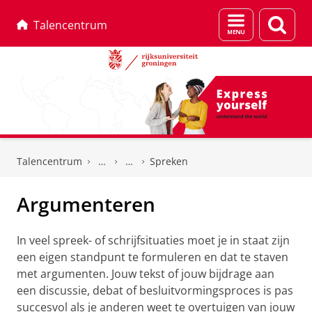
Menu
Zoek
Talencentrum
en
zoeken
Skip
Skip
to
to
Talencentrum
Spreken
Content
Navigation
Argumenteren
In veel spreek- of schrijfsituaties moet je in staat zijn
een eigen standpunt te formuleren en dat te staven
met argumenten. Jouw tekst of jouw bijdrage aan
een discussie, debat of besluitvormingsproces is pas
succesvol als je anderen weet te overtuigen van jouw