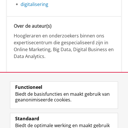
digitalisering
Over de auteur(s)
Hoogleraren en onderzoekers binnen ons
expertisecentrum die gespecialiseerd zijn in
Online Marketing, Big Data, Digital Business en
Data Analytics.
Over deze blog
Functioneel
Via deze blog vertalen onze experts hun
Biedt de basisfuncties en maakt gebruik van
geanonimiseerde cookies.
actuele wetenschappelijke kennis naar
praktische, heldere en toegankelijke inzichten.
Standaard
Biedt de optimale werking en maakt gebruik