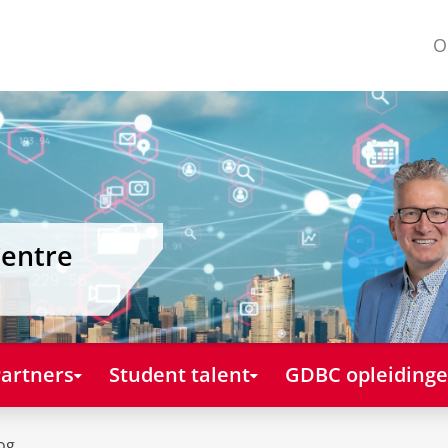
O
Centre
artners
Student talent
GDBC opleiding
og