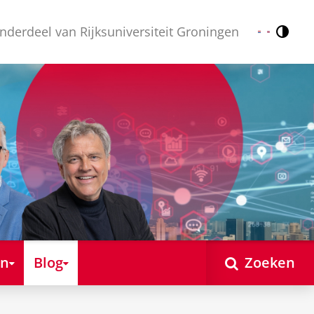
nderdeel van Rijksuniversiteit Groningen
Contr
Nederlands
English
en
Blog
Zoeken