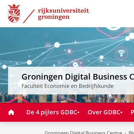
Skip
Skip
to
to
Content
Navigation
Groningen Digital Business 
Faculteit Economie en Bedrijfskunde
Home
De 4 pijlers GDBC
Over GDBC
P
Groningen Digital Business Centre
Bl