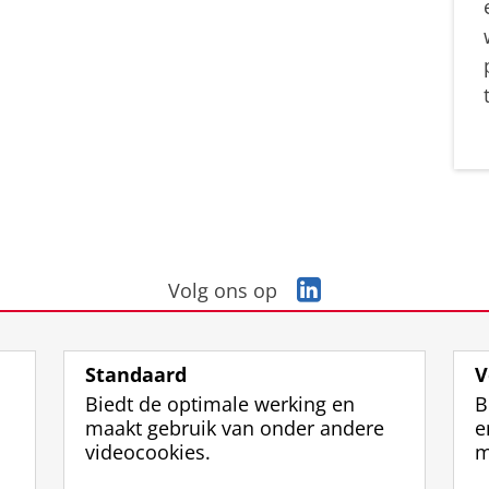
L
Volg ons op
i
n
k
Standaard
V
e
Biedt de optimale werking en
B
d
maakt gebruik van onder andere
e
I
videocookies.
m
n
-