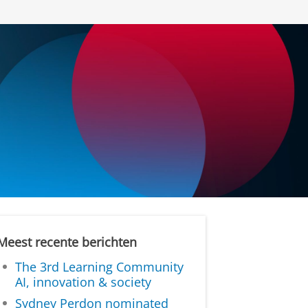
Meest recente berichten
The 3rd Learning Community
AI, innovation & society
Sydney Perdon nominated