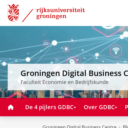
Skip
Skip
to
to
Content
Navigation
Groningen Digital Business 
Faculteit Economie en Bedrijfskunde
Home
De 4 pijlers GDBC
Over GDBC
P
Groningen Digital Business Centre
Bl