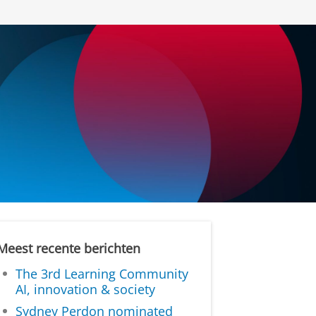
Meest recente berichten
The 3rd Learning Community
AI, innovation & society
Sydney Perdon nominated