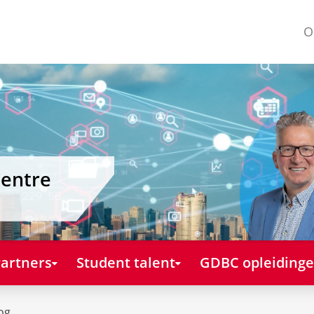
O
Centre
artners
Student talent
GDBC opleiding
og