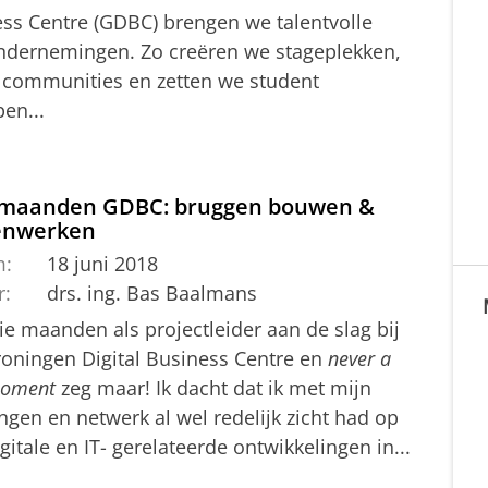
ess Centre (GDBC) brengen we talentvolle
ondernemingen. Zo creëren we stageplekken,
 communities en zetten we student
en...
 maanden GDBC: bruggen bouwen &
nwerken
m:
18 juni 2018
r:
drs. ing. Bas Baalmans
ie maanden als projectleider aan de slag bij
roningen Digital Business Centre en
never a
moment
zeg maar! Ik dacht dat ik met mijn
ngen en netwerk al wel redelijk zicht had op
igitale en IT- gerelateerde ontwikkelingen in...