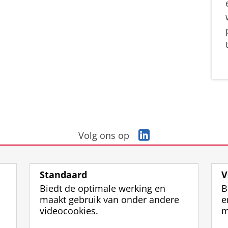
L
Volg ons op
i
n
k
Standaard
V
e
Biedt de optimale werking en
B
d
maakt gebruik van onder andere
e
I
videocookies.
m
n
-