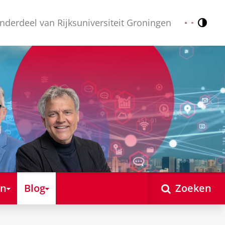
nderdeel van Rijksuniversiteit Groningen
Contr
Nederlands
English
en
Blog
Zoeken