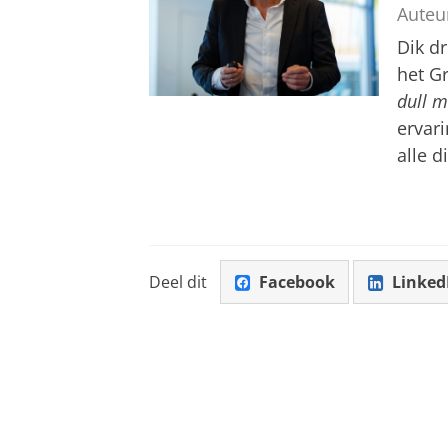
Auteu
Dik dr
het G
dull 
ervari
alle d
Deel dit
Facebook
Linked