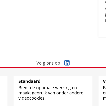
L
Volg ons op
i
n
k
Standaard
V
e
Biedt de optimale werking en
B
d
maakt gebruik van onder andere
e
I
videocookies.
m
n
-