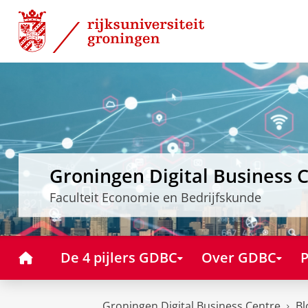
Skip
Skip
to
to
Content
Navigation
Groningen Digital Business 
Faculteit Economie en Bedrijfskunde
Home
De 4 pijlers GDBC
Over GDBC
P
Groningen Digital Business Centre
Bl