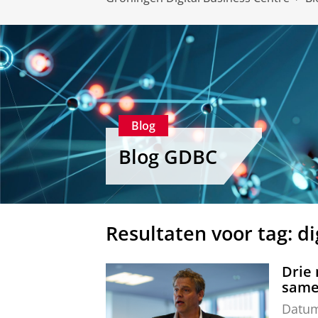
Blog
Blog GDBC
Resultaten voor tag: 
Drie
same
Datu