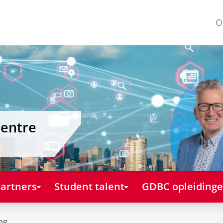
O
Centre
artners
Student talent
GDBC opleiding
og