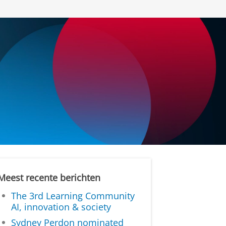
Meest recente berichten
The 3rd Learning Community
AI, innovation & society
Sydney Perdon nominated