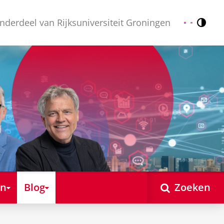
nderdeel van Rijksuniversiteit Groningen
Contr
Nederlands
English
en
Blog
Zoeken