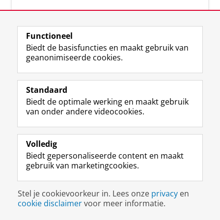
Over deze blog
Functioneel
Via deze blog vertalen onze experts hun
Biedt de basisfuncties en maakt gebruik van
actuele wetenschappelijke kennis naar
geanonimiseerde cookies.
praktische, heldere en toegankelijke inzichten.
Standaard
Biedt de optimale werking en maakt gebruik
van onder andere videocookies.
Volledig
L
Volg ons op
Biedt gepersonaliseerde content en maakt
i
gebruik van marketingcookies.
n
k
e
Disclaimer & Copyright
Privacy
Cookies
Stel je cookievoorkeur in. Lees onze
privacy
en
d
Inloggen
cookie disclaimer
voor meer informatie.
I
n