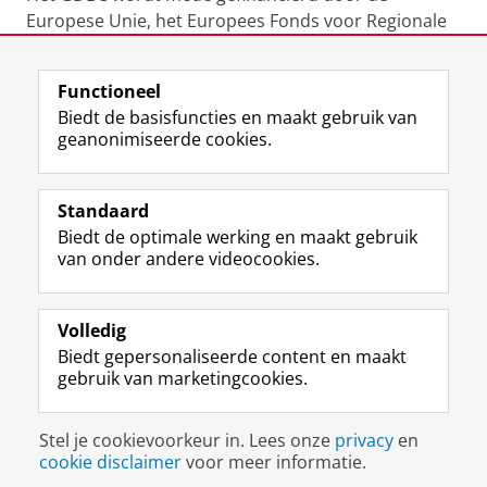
Europese Unie, het Europees Fonds voor Regionale
Ontwikkeling, het Samenwerkingsverband Noord-
Nederland, de gemeente Groningen, de provincie
Functioneel
Groningen en andere betrokkken partijen en
Biedt de basisfuncties en maakt gebruik van
partners. Lees meer over
de partners en sponsoren
geanonimiseerde cookies.
van het GDBC
.
Laatst gewijzigd:
17 februari 2021 12:17
Standaard
Biedt de optimale werking en maakt gebruik
View this page in:
English
van onder andere videocookies.
Volledig
L
Volg ons op
Biedt gepersonaliseerde content en maakt
i
gebruik van marketingcookies.
n
k
e
Disclaimer & Copyright
Privacy
Cookies
Stel je cookievoorkeur in. Lees onze
privacy
en
d
Inloggen
cookie disclaimer
voor meer informatie.
I