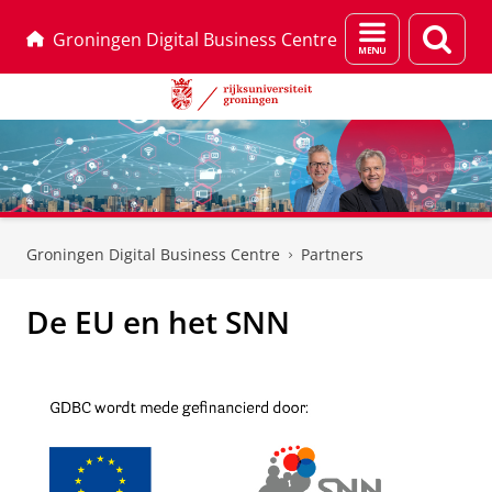
Menu
Zoek
Groningen Digital Business Centre
en
zoeken
Skip
Skip
to
to
Groningen Digital Business Centre
Partners
Content
Navigation
De EU en het SNN