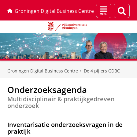
Menu
Zoek
Groningen Digital Business Centre
en
zoeken
Skip
Skip
to
to
Groningen Digital Business Centre
De 4 pijlers GDBC
Content
Navigation
Onderzoeksagenda
Multidisciplinair & praktijkgedreven
onderzoek
Multidisciplinaire praktijkgedreven onderzoeksagenda
Inventarisatie onderzoeksvragen in de
praktijk