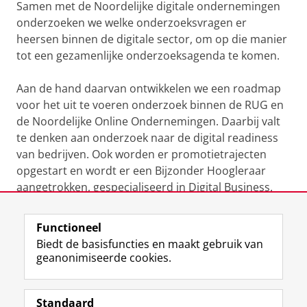
Samen met de Noordelijke digitale ondernemingen
onderzoeken we welke onderzoeksvragen er
heersen binnen de digitale sector, om op die manier
tot een gezamenlijke onderzoeksagenda te komen.
Aan de hand daarvan ontwikkelen we een roadmap
voor het uit te voeren onderzoek binnen de RUG en
de Noordelijke Online Ondernemingen. Daarbij valt
te denken aan onderzoek naar de digital readiness
van bedrijven. Ook worden er promotietrajecten
opgestart en wordt er een Bijzonder Hoogleraar
aangetrokken, gespecialiseerd in Digital Business.
Interesse? Neem contact op met Bas Baalmans
Functioneel
Biedt de basisfuncties en maakt gebruik van
geanonimiseerde cookies.
..
Laatst gewijzigd:
21 maart 2020 11:01
Standaard