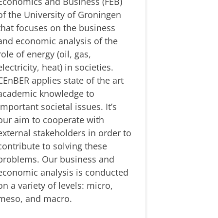
Economics and Business (FEB)
of the University of Groningen
that focuses on the business
and economic analysis of the
role of energy (oil, gas,
electricity, heat) in societies.
CEnBER applies state of the art
academic knowledge to
important societal issues. It’s
our aim to cooperate with
external stakeholders in order to
contribute to solving these
problems. Our business and
economic analysis is conducted
on a variety of levels: micro,
meso, and macro.