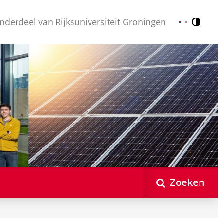
nderdeel van Rijksuniversiteit Groningen
Contr
Nederlands
English
Zoeken