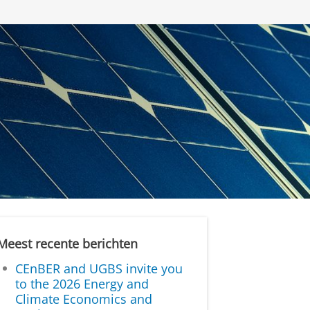
Meest recente berichten
CEnBER and UGBS invite you
to the 2026 Energy and
Climate Economics and