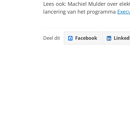
Lees ook: Machiel
Mulder over elek
l
ancering van het programma
Exec
Deel dit
Facebook
Linked