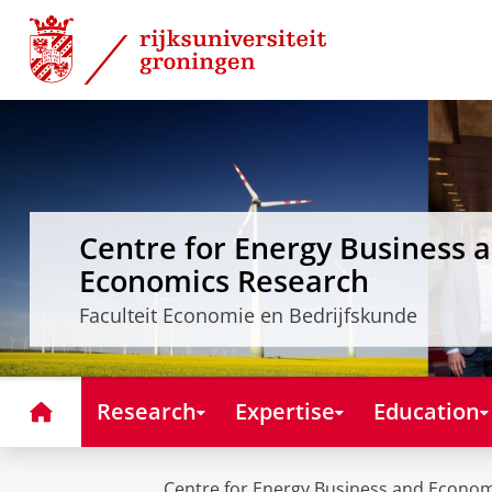
Skip
Skip
to
to
Content
Navigation
Centre for Energy Business 
Economics Research
Faculteit Economie en Bedrijfskunde
Home
Research
Expertise
Education
Centre for Energy Business and Econo