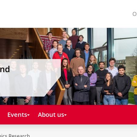
O
and
Events
About us
mics Research