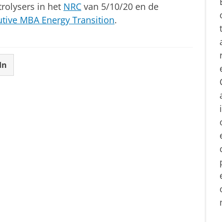
trolysers in het
NRC
van 5/10/20 en de
utive MBA Energy Transition
.
In