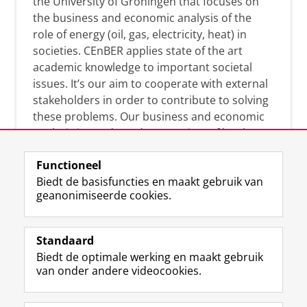
the University of Groningen that focuses on
the business and economic analysis of the
role of energy (oil, gas, electricity, heat) in
societies. CEnBER applies state of the art
academic knowledge to important societal
issues. It’s our aim to cooperate with external
stakeholders in order to contribute to solving
these problems. Our business and economic
analysis is conducted on a variety of levels:
micro, meso, and macro.
Functioneel
Biedt de basisfuncties en maakt gebruik van
geanonimiseerde cookies.
Over deze blog
On this blog, CEnBER shares research insights
Standaard
and news about the experts affliated with the
Biedt de optimale werking en maakt gebruik
Centre of Expertise.
van onder andere videocookies.