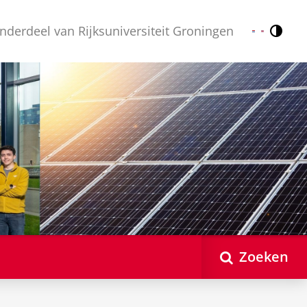
nderdeel van Rijksuniversiteit Groningen
Contr
Nederlands
English
Zoeken