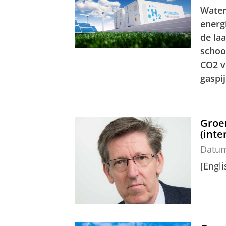
Water
energi
de la
schoo
CO2
v
gaspij
Groen
(inte
Datu
[Engl