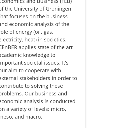
Economics and Business (FEB)
of the University of Groningen
that focuses on the business
and economic analysis of the
role of energy (oil, gas,
electricity, heat) in societies.
CEnBER applies state of the art
academic knowledge to
important societal issues. It’s
our aim to cooperate with
external stakeholders in order to
contribute to solving these
problems. Our business and
economic analysis is conducted
on a variety of levels: micro,
meso, and macro.