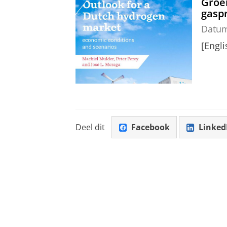
Groen
gaspr
Datu
[Engl
Deel dit
Facebook
Linked