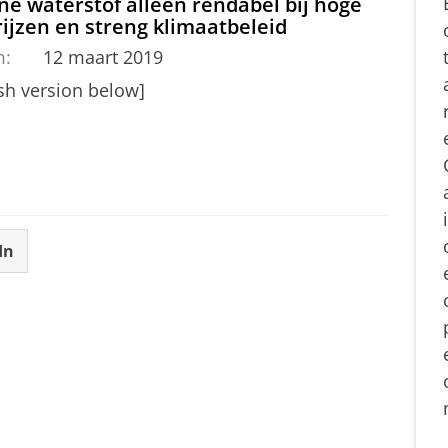
e waterstof alleen rendabel bij hoge
ijzen en streng klimaatbeleid
m:
12 maart 2019
ish version below]
In