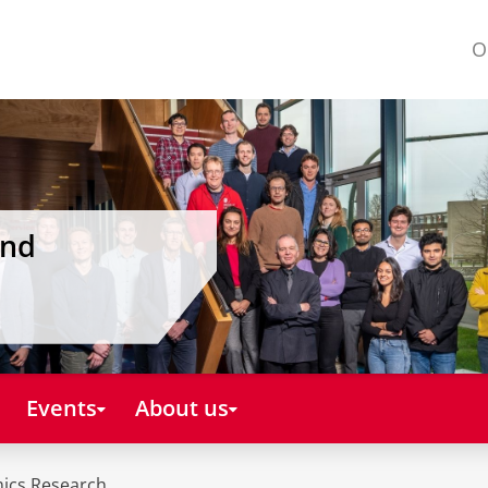
O
and
Events
About us
mics Research