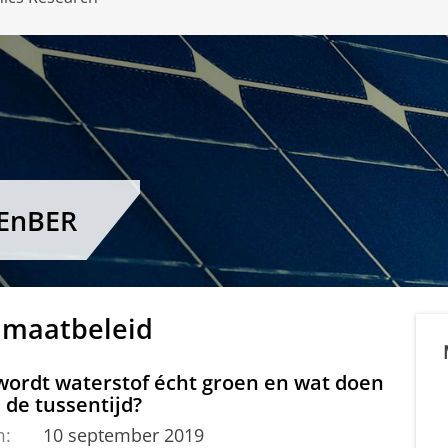
CEnBER
limaatbeleid
wordt waterstof écht groen en wat doen
 de tussentijd?
m:
10 september 2019