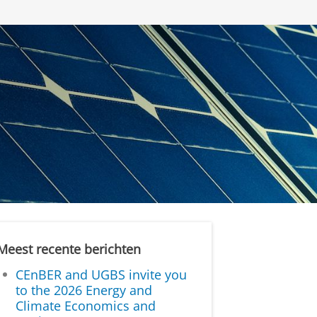
Meest recente berichten
CEnBER and UGBS invite you
to the 2026 Energy and
Climate Economics and