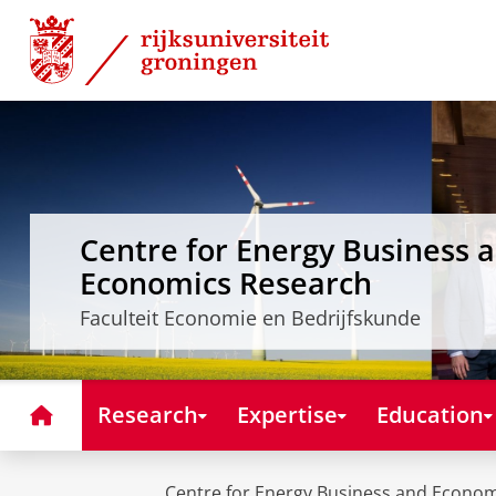
Skip
Skip
to
to
Content
Navigation
Centre for Energy Business 
Economics Research
Faculteit Economie en Bedrijfskunde
Home
Research
Expertise
Education
Centre for Energy Business and Econo