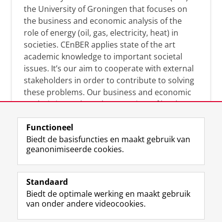
the University of Groningen that focuses on
the business and economic analysis of the
role of energy (oil, gas, electricity, heat) in
societies. CEnBER applies state of the art
academic knowledge to important societal
issues. It’s our aim to cooperate with external
stakeholders in order to contribute to solving
these problems. Our business and economic
analysis is conducted on a variety of levels:
micro, meso, and macro.
Functioneel
Biedt de basisfuncties en maakt gebruik van
geanonimiseerde cookies.
Over deze blog
On this blog, CEnBER shares research insights
Standaard
and news about the experts affliated with the
Biedt de optimale werking en maakt gebruik
Centre of Expertise.
van onder andere videocookies.