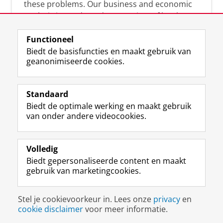
these problems. Our business and economic
analysis is conducted on a variety of levels:
micro, meso, and macro.
Functioneel
Biedt de basisfuncties en maakt gebruik van
geanonimiseerde cookies.
Over deze blog
On this blog, CEnBER shares research insights
Standaard
and news about the experts affliated with the
Biedt de optimale werking en maakt gebruik
Centre of Expertise.
van onder andere videocookies.
Volledig
Biedt gepersonaliseerde content en maakt
gebruik van marketingcookies.
Disclaimer & Copyright
Privacy
Cookies
Stel je cookievoorkeur in. Lees onze
privacy
en
Inloggen
cookie disclaimer
voor meer informatie.