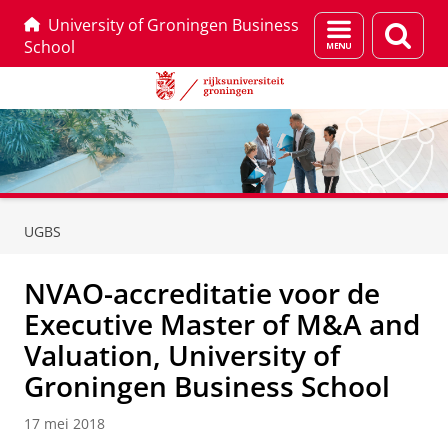
University of Groningen Business
Menu
Zoek
School
en
zoeken
Skip
Skip
to
to
UGBS
Content
Navigation
NVAO-accreditatie voor de
Executive Master of M&A and
Valuation, University of
Groningen Business School
17 mei 2018