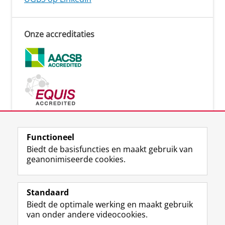
Onze accreditaties
Functioneel
Biedt de basisfuncties en maakt gebruik van
Lees meer
geanonimiseerde cookies.
Standaard
Biedt de optimale werking en maakt gebruik
Uw Business Partner: Executive onderwijs (UBGS)
van onder andere videocookies.