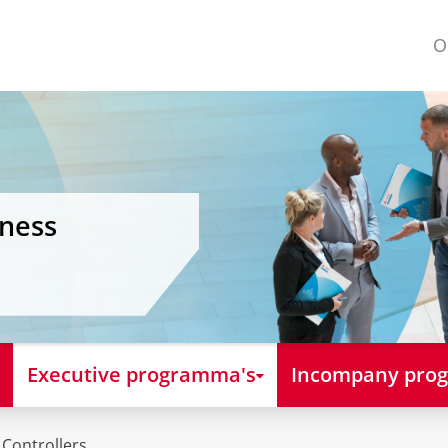
O
iness
Executive programma's
Incompany pro
 Controllers