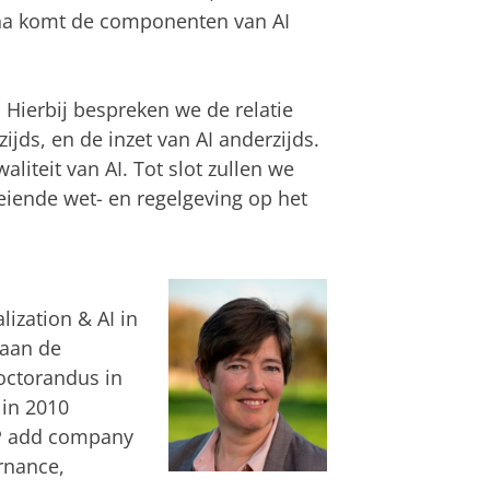
rna komt de componenten van AI
 Hierbij bespreken we de relatie
ijds, en de inzet van AI anderzijds.
iteit van AI. Tot slot zullen we
iende wet- en regelgeving op het
lization & AI in
 aan de
doctorandus in
 in 2010
RP add company
ernance,