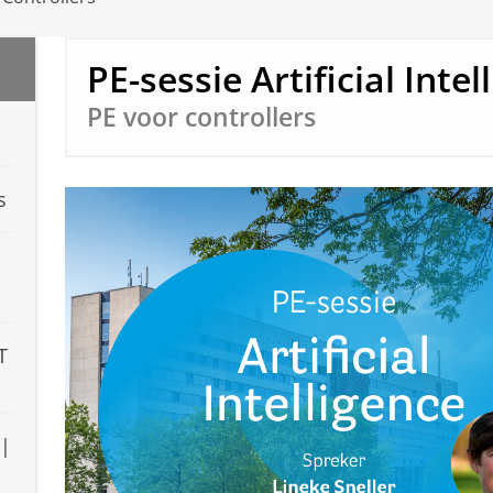
PE-sessie Artificial Intel
PE voor controllers
s
T
 |