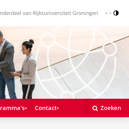
nderdeel van Rijksuniversiteit Groningen
Contr
Nederlands
English
gramma's
Contact
Zoeken