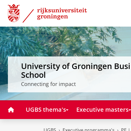
Skip
Skip
to
to
Content
Navigation
University of Groningen Bus
School
Connecting for impact
Home
UGBS thema's
Executive masters
UGBS
Executive programma's
PE |