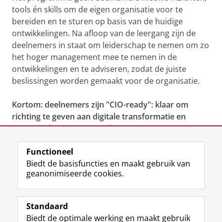
tools én skills om de eigen organisatie voor te
bereiden en te sturen op basis van de huidige
ontwikkelingen. Na afloop van de leergang zijn de
deelnemers in staat om leiderschap te nemen om zo
het hoger management mee te nemen in de
ontwikkelingen en te adviseren, zodat de juiste
beslissingen worden gemaakt voor de organisatie.
Kortom: deelnemers zijn "CIO-ready": klaar om
richting te geven aan digitale transformatie en
strategische impact te maken!
Functioneel
Inschrijven via IT Academy
Biedt de basisfuncties en maakt gebruik van
geanonimiseerde cookies.
Laatst gewijzigd:
17 juli 2026 16:25
Standaard
Biedt de optimale werking en maakt gebruik
Uw Business Partner: Executive onderwijs (UBGS)