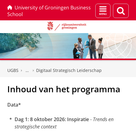
University of Groningen Business
Menu
Zoek
School
en
zoeken
Skip
Skip
to
to
UGBS
Digitaal Strategisch Leiderschap
Content
Navigation
Inhoud van het programma
Data*
Dag 1: 8 oktober 2026:
Inspiratie
-
Trends en
strategische context