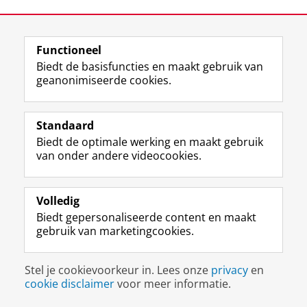
Deel dit
Facebook
LinkedIn
Functioneel
Biedt de basisfuncties en maakt gebruik van
geanonimiseerde cookies.
Uw Business Partner: Executive onderwijs (UBGS)
Uw Business Partner: Samen onderzoeken
Standaard
Uw Business Partner: Werken met studenten
Biedt de optimale werking en maakt gebruik
van onder andere videocookies.
Faculteit Economie en Bedrijfskunde
Disclaimer & Copyright
Privacy
Cookies
Volledig
Inloggen
Biedt gepersonaliseerde content en maakt
gebruik van marketingcookies.
Stel je cookievoorkeur in. Lees onze
privacy
en
cookie disclaimer
voor meer informatie.