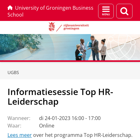
University of Groningen Business
Menu
Zoek
School
en
zoeken
Skip
Skip
to
to
UGBS
Content
Navigation
Informatiesessie Top HR-
Leiderschap
Wanneer:
di 24-01-2023 16:00 - 17:00
Waar:
Online
Lees meer
over het programma Top HR-Leiderschap.