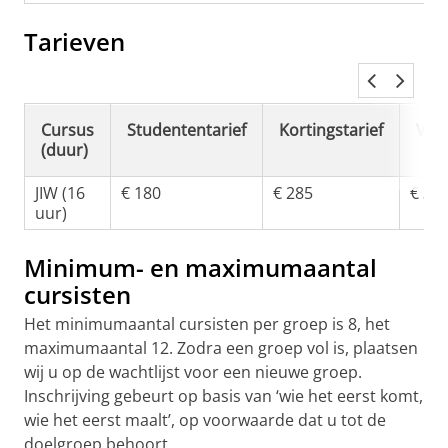
Tarieven
C
ursus
Studententarief
Kortingstarief
Volt
(duur)
JIW
(16
€
180
€
285
€
35
uur)
Minimum- en maximumaantal
cursisten
Het minimumaantal cursisten per groep is 8, het
maximumaantal 12. Zodra een groep vol is, plaatsen
wij u op de wachtlijst voor een nieuwe groep.
Inschrijving gebeurt op basis van ‘wie het eerst komt,
wie het eerst maalt’, op voorwaarde dat u tot de
doelgroep behoort.