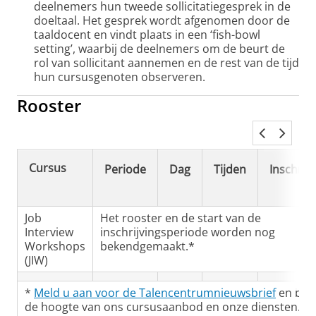
deelnemers hun tweede sollicitatiegesprek in de
doeltaal. Het gesprek wordt afgenomen door de
taaldocent en vindt plaats in een ‘fish-bowl
setting’, waarbij de deelnemers om de beurt de
rol van sollicitant aannemen en de rest van de tijd
hun cursusgenoten observeren.
Rooster
Cursus
Periode
Dag
Tijden
Inschrijv
Job
Het rooster en de start van de
Interview
inschrijvingsperiode worden nog
Workshops
bekendgemaakt.*
(JIW)
*
Meld u aan voor de Talencentrumnieuwsbrief
en blij
de hoogte van ons cursusaanbod en onze diensten.