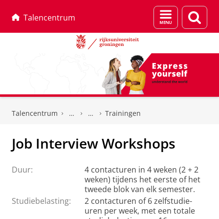
Menu
Zoek
Talencentrum
en
zoeken
Skip
Skip
to
to
Talencentrum
Trainingen
Content
Navigation
Job Interview Workshops
Duur:
4 contacturen in 4 weken (2 + 2
weken) tijdens het eerste of het
tweede blok van elk semester.
Studiebelasting:
2 contacturen of 6 zelfstudie-
uren per week, met een totale