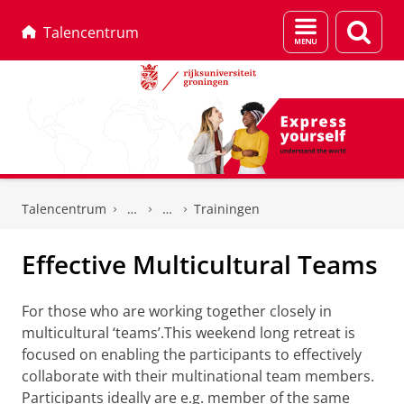
Menu
Zoek
Talencentrum
en
zoeken
Skip
Skip
to
to
Talencentrum
Trainingen
Content
Navigation
Effective Multicultural Teams
For those who are working together closely in
multicultural ‘teams’.This weekend long retreat is
focused on enabling the participants to effectively
collaborate with their multinational team members.
Participants ideally are e.g. member of the same