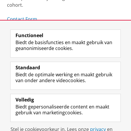
cohort.
Contact Form
Laatst gewijzigd:
15 juli 2026 14:58
Functioneel
Biedt de basisfuncties en maakt gebruik van
View this page in:
English
geanonimiseerde cookies.
Standaard
F
I
L
Y
Volg ons op
Biedt de optimale werking en maakt gebruik
a
n
i
o
van onder andere videocookies.
c
s
n
u
e
t
k
T
Over ons
b
a
e
u
Meer info
o
g
d
b
Volledig
o
r
I
e
Biedt gepersonaliseerde content en maakt
Contact
k
a
n
-
gebruik van marketingcookies.
p
m
-
k
a
-
p
a
Disclaimer & Copyright
Privacy
Cookies
g
a
a
n
Stel je cookievoorkeur in. Lees onze
privacy
en