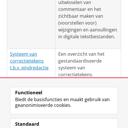
uitwisselen van
commentaar en het
zichtbaar maken van
(voorstellen voor)
wijzigingen en aanvullingen
in digitale tekstbestanden.
Systeem van
Een overzicht van het
correctietekens
gestandaardiseerde
t.b.v. eindredactie
systeem van
correctietekens.
Functioneel
Laatst gewijzigd:
25 augustus 2023 09:38
Biedt de basisfuncties en maakt gebruik van
geanonimiseerde cookies.
Standaard
F
I
L
Y
Volg ons op