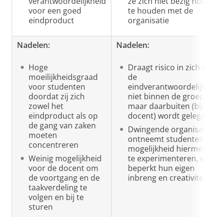
verantwoordelijkheid
ze zich niet bezig hoeve
voor een goed
te houden met de
eindproduct
organisatie
Nadelen:
Nadelen:
Hoge
Draagt risico in zich dat
moeilijkheidsgraad
de
voor studenten
eindverantwoordelijkhe
doordat zij zich
niet binnen de groep,
zowel het
maar daarbuiten (bij de
eindproduct als op
docent) wordt gelegd
de gang van zaken
Dwingende organisatie
moeten
ontneemt studenten de
concentreren
mogelijkheid hiermee ze
Weinig mogelijkheid
te experimenteren, en
voor de docent om
beperkt hun eigen
de voortgang en de
inbreng en creativiteit
taakverdeling te
volgen en bij te
sturen