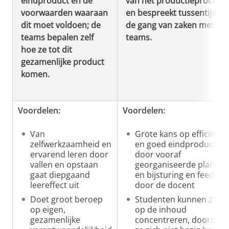
eindproduct en de
van het productieproces
voorwaarden waaraan
en bespreekt tussentijds
dit moet voldoen; de
de gang van zaken met de
teams bepalen zelf
teams.
hoe ze tot dit
gezamenlijke product
komen.
Voordelen:
Voordelen:
Van
Grote kans op efficiënti
zelfwerkzaamheid en
en goed eindproduct
ervarend leren door
door vooraf
vallen en opstaan
georganiseerde plannin
gaat diepgaand
en bijsturing en feedbac
leereffect uit
door de docent
Doet groot beroep
Studenten kunnen zich
op eigen,
op de inhoud
gezamenlijke
concentreren, doordat