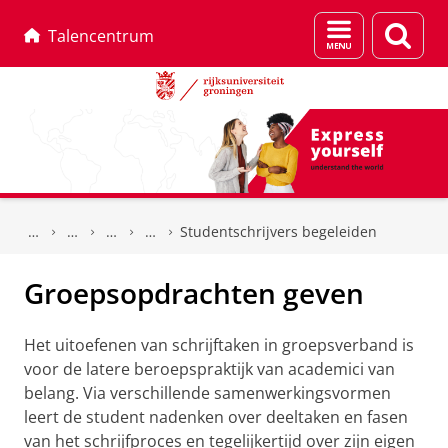
Menu
Zoek
Talencentrum
en
zoeken
Skip
Skip
to
to
Studentschrijvers begeleiden
Content
Navigation
Groepsopdrachten geven
Het uitoefenen van schrijftaken in groepsverband is
voor de latere beroepspraktijk van academici van
belang. Via verschillende samenwerkingsvormen
leert de student nadenken over deeltaken en fasen
van het schrijfproces en tegelijkertijd over zijn eigen