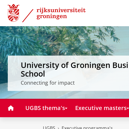
Skip
Skip
to
to
Content
Navigation
University of Groningen Bus
School
Connecting for impact
Home
UGBS thema's
Executive masters
UGBS
Executive programma's