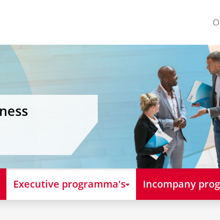
O
iness
Executive programma's
Incompany pro