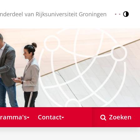
nderdeel van Rijksuniversiteit Groningen
Contr
Nederlands
English
gramma's
Contact
Zoeken