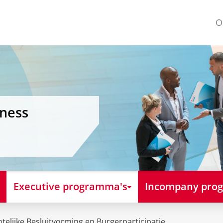
O
iness
Executive programma's
Incompany pro
telijke Besluitvorming en Burgerparticipatie