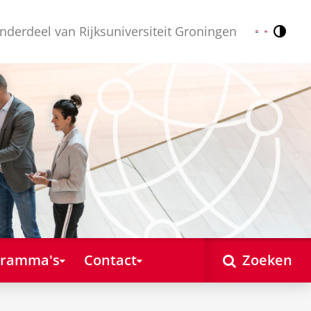
nderdeel van Rijksuniversiteit Groningen
Contr
Nederlands
English
gramma's
Contact
Zoeken