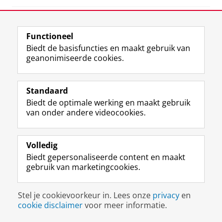
Deel dit
Facebook
LinkedIn
Functioneel
Biedt de basisfuncties en maakt gebruik van
Uw Business Partner: Executive onderwijs (UBGS)
geanonimiseerde cookies.
Uw Business Partner: Samen onderzoeken
Standaard
Uw Business Partner: Werken met studenten
Biedt de optimale werking en maakt gebruik
Faculteit Economie en Bedrijfskunde
van onder andere videocookies.
Disclaimer & Copyright
Privacy
Cookies
Volledig
Inloggen
Biedt gepersonaliseerde content en maakt
gebruik van marketingcookies.
Stel je cookievoorkeur in. Lees onze
privacy
en
cookie disclaimer
voor meer informatie.