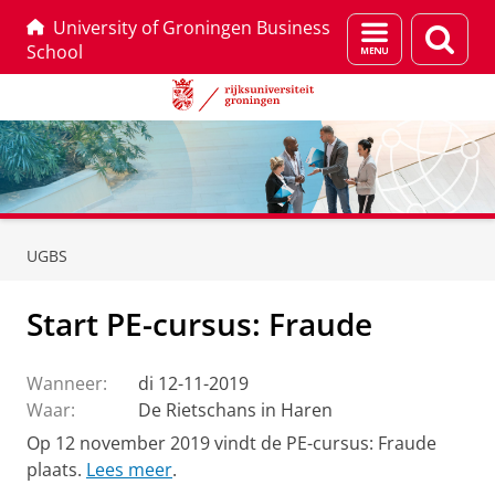
University of Groningen Business
Menu
Zoek
School
en
zoeken
Skip
Skip
to
to
UGBS
Content
Navigation
Start PE-cursus: Fraude
Wanneer:
di 12-11-2019
Waar:
De Rietschans in Haren
Op 12 november 2019 vindt de PE-cursus: Fraude
plaats.
Lees meer
.