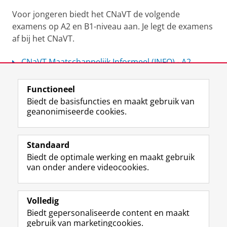
Voor jongeren biedt het CNaVT de volgende
examens op A2 en B1-niveau aan. Je legt de examens
af bij het CNaVT.
CNaVT Maatschappelijk Informeel (INFO) - A2
CNaVT Maatschappelijk Formeel (FORM) - B1
Functioneel
Laatst gewijzigd:
21 januari 2026 16:02
Biedt de basisfuncties en maakt gebruik van
geanonimiseerde cookies.
Standaard
F
I
L
Y
Volg ons op
Biedt de optimale werking en maakt gebruik
a
n
i
o
van onder andere videocookies.
c
s
n
u
e
t
k
T
Over ons
b
a
e
u
Meer info
o
g
d
b
Volledig
o
r
I
e
Biedt gepersonaliseerde content en maakt
Contact
k
a
n
-
gebruik van marketingcookies.