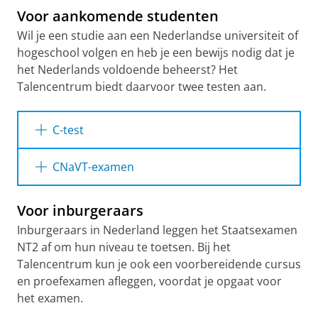
Voor aankomende studenten
Wil je een studie aan een Nederlandse universiteit of
hogeschool volgen en heb je een bewijs nodig dat je
het Nederlands voldoende beheerst? Het
Talencentrum biedt daarvoor twee testen aan.
C-test
Deze test kun je één keer afleggen als
CNaVT-examen
Nederlands je moedertaal is. De test wordt op
aanvraag individueel voor jou ingepland.
Dit examen kies je als Nederlands niet jouw
Voor inburgeraars
moedertaal is, of als je de C-test niet hebt
C-test
gehaald. Je hebt twee verschillende niveaus
Inburgeraars in Nederland leggen het Staatsexamen
van het CNaVT-examen voor studenten:
NT2 af om hun niveau te toetsen. Bij het
▸
CNaVT Educatief Startbekwaam (STRT) op B2-
Talencentrum kun je ook een voorbereidende cursus
niveau
en proefexamen afleggen, voordat je opgaat voor
▸
CNaVT Educatief Professioneel (EDUP) op C1-
het examen.
niveau