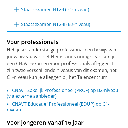
Staatsexamen NT2-I (B1-niveau)
Wil jij het Staatsexamen NT2-II op B2-niveau
Staatsexamen NT2-II (B2-niveau)
afleggen? Bij het Talencentrum kun je
daarvoor eerst een online examentraining
Wil jij het Staatsexamen NT2-I op B1-niveau
Voor professionals
volgen. In zes weken bereid je je goed voor op
afleggen? Bij het Talencentrum kun je
het examen. Het examen zelf leg je af bij DUO.
daarvoor eerst een online examentraining
Heb je als anderstalige professional een bewijs van
volgen. In zes weken bereid je je goed voor op
jouw niveau van het Nederlands nodig? Dan kun je
Online examentraining
het examen. Het examen zelf leg je af bij DUO.
een CNaVT-examen voor professionals afleggen. Er
Proefexamen NT2-II
zijn twee verschillende niveaus van dit examen, het
Online examentraining
C1-niveau kun je afleggen bij het Talencentrum.
Afleggen Staatsexamen (via externe
aanbieder)
Afleggen Staatsexamen (via externe
aanbieder)
CNaVT Zakelijk Professioneel (PROF) op B2-niveau
(via externe aanbieder)
CNAVT Educatief Professioneel (EDUP) op C1-
niveau
Voor jongeren vanaf 16 jaar