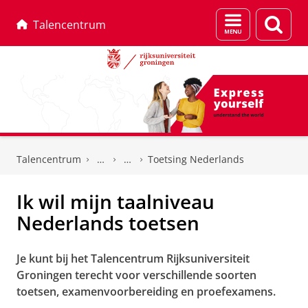
Menu
Zoek
Talencentrum
en
zoeken
Skip
Skip
to
to
Talencentrum
Toetsing Nederlands
Content
Navigation
Ik wil mijn taalniveau
Nederlands toetsen
Je kunt bij het Talencentrum Rijksuniversiteit
Groningen terecht voor verschillende soorten
toetsen, examenvoorbereiding en proefexamens.