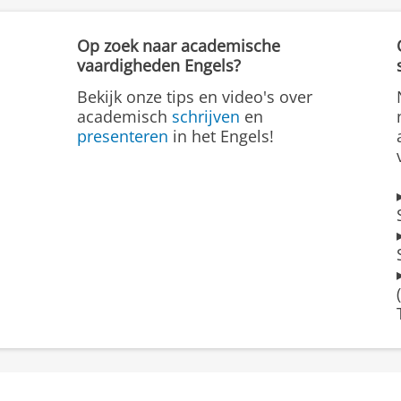
selecteren uit wat je hoort. Bovendien 
identificeren. Let op titels, opsommings
bij het creëren van sterke mentale asso
diagrammen, omdat ze vaak de belangr
Op zoek naar academische
beter onthoudt.
vaardigheden Engels?
Sprekers kunnen hun toon, volume of 
Bekijk onze tips en video's over
ze belangrijke punten naar voren breng
academisch
schrijven
en
omdat ze kunnen wijzen op de hoofdza
presenteren
in het Engels!