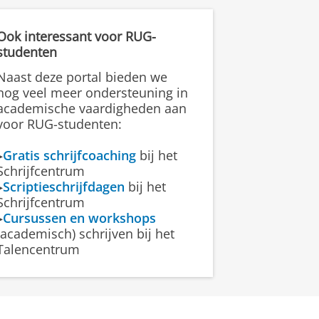
helpt het handmatig schrijven
tekens, grafieken of
ciaties, waardoor je informatie
ijkste punten benadrukken.
Ook interessant voor RUG-
studenten
snelheid veranderen wanneer
Naast deze portal bieden we
en. Let op deze veranderingen,
nog veel meer ondersteuning in
ken.
academische vaardigheden aan
voor RUG-studenten:
▸
Gratis schrijfcoaching
bij het
Schrijfcentrum
▸
Scriptieschrijfdagen
bij het
Schrijfcentrum
▸
Cursussen en workshops
(academisch) schrijven bij het
Talencentrum