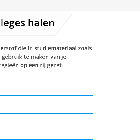
lleges halen
rstof die in studiemateriaal zoals
gebruik te maken van je
egieën op een rij gezet.
is door op youtube of op het