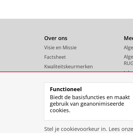
Over ons
Mee
Visie en Missie
Alg
Alg
Factsheet
RU
Kwaliteitskeurmerken
Inlo
Nieuws
FAQ
Functioneel
Biedt de basisfuncties en maakt
gebruik van geanonimiseerde
cookies.
Stel je cookievoorkeur in. Lees onz