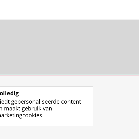
rief
olledig
iedt gepersonaliseerde content
n maakt gebruik van
arketingcookies.
ggen