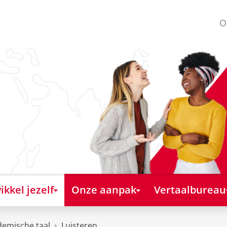
O
kkel jezelf
Onze aanpak
Vertaalbureau
emische taal
Luisteren