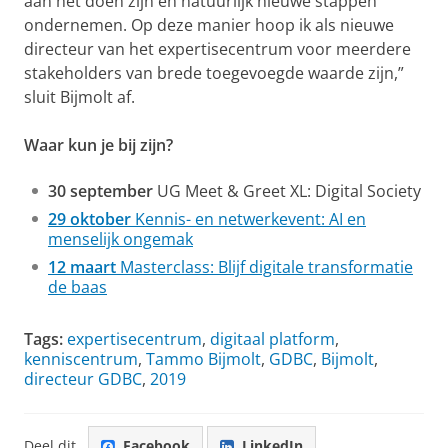
aan het doen zijn én natuurlijk nieuwe stappen
ondernemen. Op deze manier hoop ik als nieuwe
directeur van het expertisecentrum voor meerdere
stakeholders van brede toegevoegde waarde zijn,”
sluit Bijmolt af.
Waar kun je bij zijn?
30 september
UG Meet & Greet XL: Digital Society
29 oktober
Kennis- en netwerkevent: AI en
menselijk ongemak
12 maart
Masterclass: Blijf digitale transformatie
de baas
Tags:
expertisecentrum
,
digitaal platform
,
kenniscentrum
,
Tammo Bijmolt
,
GDBC
,
Bijmolt
,
directeur GDBC
,
2019
Deel dit
Facebook
LinkedIn