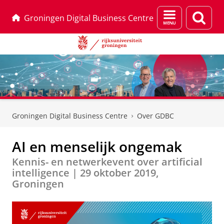
Menu
Zoek
Groningen Digital Business Centre
en
zoeken
Skip
Skip
to
to
Groningen Digital Business Centre
Over GDBC
Content
Navigation
AI en menselijk ongemak
Kennis- en netwerkevent over artificial
intelligence | 29 oktober 2019,
Groningen