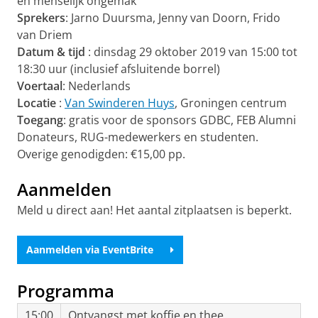
en menselijk ongemak”
Sprekers
: Jarno Duursma, Jenny van Doorn, Frido
van Driem
Datum & tijd
: dinsdag 29 oktober 2019 van 15:00 tot
18:30 uur (inclusief afsluitende borrel)
Voertaal
: Nederlands
Locatie
:
Van Swinderen Huys
, Groningen centrum
Toegang
: gratis voor de sponsors GDBC, FEB Alumni
Donateurs, RUG-medewerkers en studenten.
Overige genodigden: €15,00 pp.
Aanmelden
Meld u direct aan! Het aantal zitplaatsen is beperkt.
Aanmelden via EventBrite
Programma
15:00
Ontvangst met koffie en thee