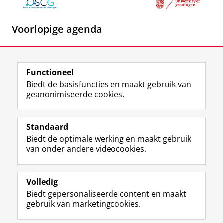
Voorlopige agenda
Inschrijven voor het evenement
Functioneel
Biedt de basisfuncties en maakt gebruik van
geanonimiseerde cookies.
Deel dit
Facebook
LinkedIn
View this page in:
English
Standaard
Biedt de optimale werking en maakt gebruik
Studiekiezers
van onder andere videocookies.
Maatschappij/bedrijven
Alumni
Volledig
Biedt gepersonaliseerde content en maakt
Over ons
gebruik van marketingcookies.