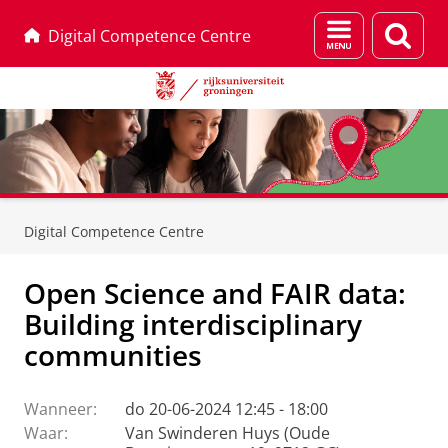
Menu
Zoek
Digital Competence Centre
en
zoeken
Skip
Skip
to
to
Digital Competence Centre
Content
Navigation
Open Science and FAIR data:
Building interdisciplinary
communities
Wanneer:
do 20-06-2024 12:45 - 18:00
Waar:
Van Swinderen Huys (Oude