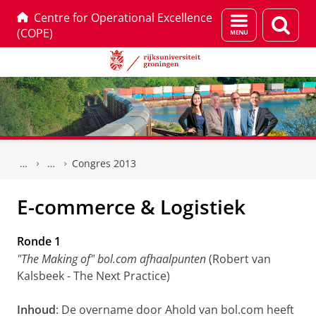
Centre for Operational Excellence
Menu
Zoek
(COPE)
en
zoeken
Skip
Skip
to
to
Congres 2013
Content
Navigation
E-commerce & Logistiek
Ronde 1
"The Making of" bol.com afhaalpunten
(Robert van
Kalsbeek - The Next Practice)
Inhoud
: De overname door Ahold van bol.com heeft