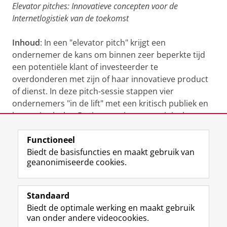
Elevator pitches: Innovatieve concepten voor de
Internetlogistiek van de toekomst
Inhoud
: In een "elevator pitch" krijgt een
ondernemer de kans om binnen zeer beperkte tijd
een potentiële klant of investeerder te
overdonderen met zijn of haar innovatieve product
of dienst. In deze pitch-sessie stappen vier
ondernemers "in de lift" met een kritisch publiek en
leggen in slechts 5 minuten uit waarom juist hun
product dé oplossing voor de Internetlogistiek van
Functioneel
de toekomst is. Na iedere pitch is er gelegenheid
Biedt de basisfuncties en maakt gebruik van
voor vragen uit het publiek.
geanonimiseerde cookies.
Deelnemers
:
Bas Sebregts (Last Mile Logistics)
presentatie
Standaard
Frans Huijbregts (Logixbox)
Biedt de optimale werking en maakt gebruik
Jeroen van den Berg (Link)
van onder andere videocookies.
Peter Koole (GreenCity Distribution)
presentatie