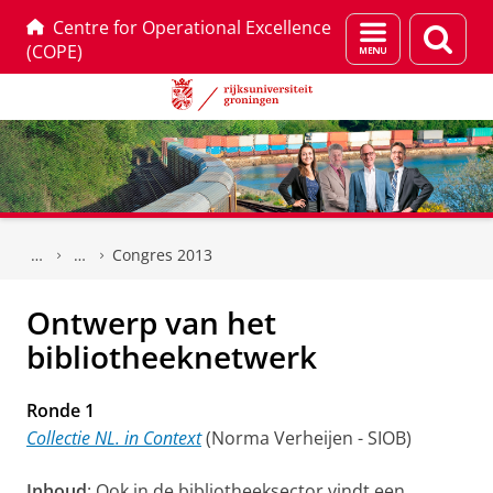
Centre for Operational Excellence
Menu
Zoek
(COPE)
en
zoeken
Skip
Skip
to
to
Congres 2013
Content
Navigation
Ontwerp van het
bibliotheeknetwerk
Ronde 1
Collectie NL. in Context
(Norma Verheijen - SIOB)
Inhoud
: Ook in de bibliotheeksector vindt een