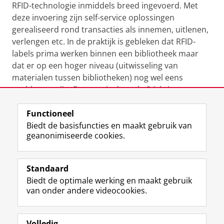
RFID-technologie inmiddels breed ingevoerd. Met
deze invoering zijn self-service oplossingen
gerealiseerd rond transacties als innemen, uitlenen,
verlengen etc. In de praktijk is gebleken dat RFID-
labels prima werken binnen een bibliotheek maar
dat er op een hoger niveau (uitwisseling van
materialen tussen bibliotheken) nog wel eens
problemen zijn. Daarom is door de Stichting
Certificering Openbare Bibliotheken
Functioneel
(www.bibliotheekcertificaat.nl) een
Biedt de basisfuncties en maakt gebruik van
certificeringsmodel ontwikkeld waarmee getoetst
geanonimiseerde cookies.
kan worden of de RFID-labels voldoen aan de
gestelde eisen. Doel hiervan is om praktische
problemen tijdens de implementatie te voorkomen.
Standaard
De certificaten worden uitgereikt door Gerard van
Biedt de optimale werking en maakt gebruik
Dijk, directeur van de Stichting Certificering
van onder andere videocookies.
Openbare Bibliotheken.
Laatst gewijzigd:
18 november 2016 11:39
Volledig