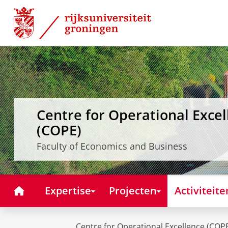
Skip
Skip
to
to
Content
Navigation
Centre for Operational Excel
(COPE)
Faculty of Economics and Business
Home
Expertise
Projecten
Activiteite
Centre for Operational Excellence (COP