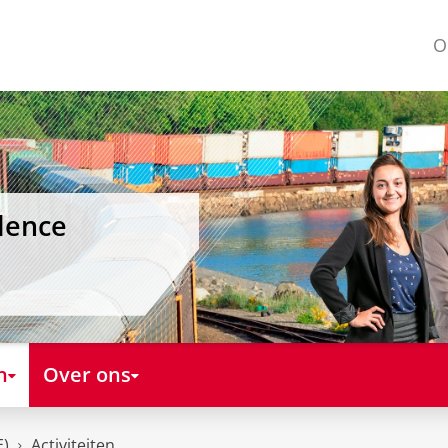
O
lence
n
Over ons
E)
Activiteiten