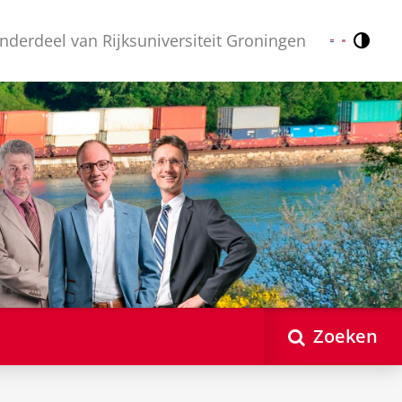
nderdeel van Rijksuniversiteit Groningen
Contr
Nederlands
English
Zoeken