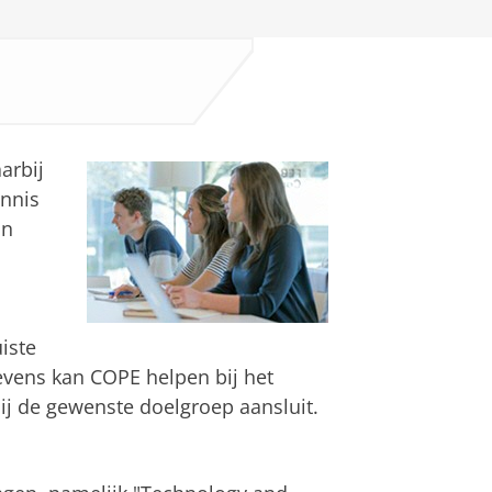
arbij
nnis
an
iste
evens kan COPE helpen bij het
j de gewenste doelgroep aansluit.