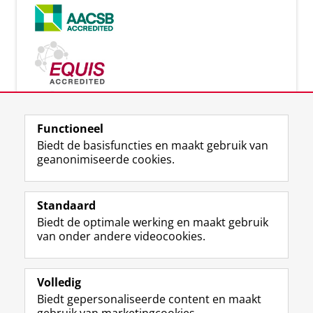
Functioneel
Biedt de basisfuncties en maakt gebruik van
Lees meer
geanonimiseerde cookies.
Standaard
Biedt de optimale werking en maakt gebruik
Uw Business Partner: Executive onderwijs (UBGS)
van onder andere videocookies.
Uw Business Partner: Samen onderzoeken
Uw Business Partner: Werken met studenten
Volledig
Biedt gepersonaliseerde content en maakt
Faculteit Economie en Bedrijfskunde