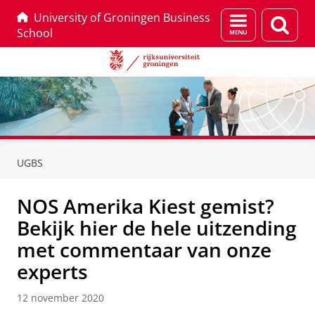
University of Groningen Business
Menu
Zoek
School
en
zoeken
Skip
Skip
to
to
UGBS
Content
Navigation
NOS Amerika Kiest gemist?
Bekijk hier de hele uitzending
met commentaar van onze
experts
12 november 2020