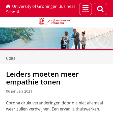
University of Groningen Business
Menu
Zoek
School
en
zoeken
Skip
Skip
to
to
UGBS
Content
Navigation
Leiders moeten meer
empathie tonen
06 januari 2021
Corona drukt veranderingen door die niet allemaal
weer zullen verdwijnen. Een ervan is thuiswerken.