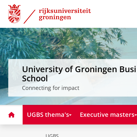
Skip
Skip
to
to
Content
Navigation
University of Groningen Bus
School
Connecting for impact
Home
UGBS thema's
Executive masters
UGBS