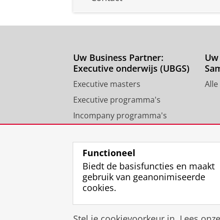
Uw Business Partner:
Uw 
Executive onderwijs (UBGS)
Sa
Executive masters
Alle
Executive programma's
Incompany programma's
Contact University of
Groningen Business School
Functioneel
Biedt de basisfuncties en maakt
gebruik van geanonimiseerde
cookies.
Stel je cookievoorkeur in. Lees onz