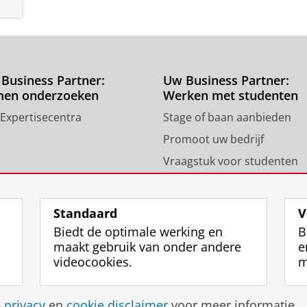
Business Partner:
Uw Business Partner:
men onderzoeken
Werken met studenten
 Expertisecentra
Stage of baan aanbieden
Promoot uw bedrijf
Vraagstuk voor studenten
Standaard
V
Biedt de optimale werking en
B
maakt gebruik van onder andere
e
videocookies.
m
Disclaimer & Copyright
Privacy
Cookies
Inlo
e
privacy
en
cookie disclaimer
voor meer informatie.