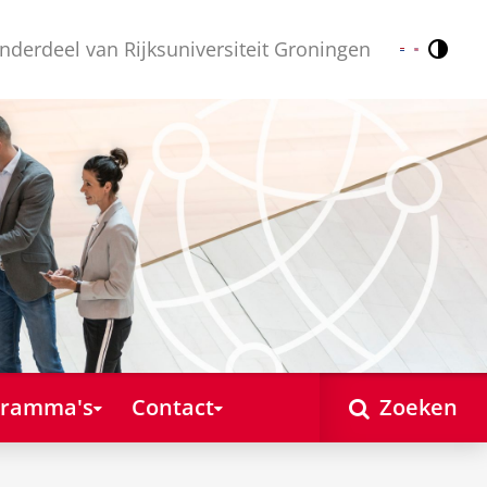
nderdeel van Rijksuniversiteit Groningen
Contr
Nederlands
English
gramma's
Contact
Zoeken