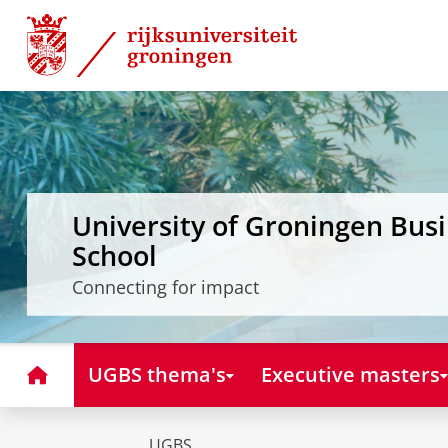
Skip
Skip
to
to
Content
Navigation
University of Groningen Bus
School
Connecting for impact
Home
UGBS thema's
Executive masters
UGBS