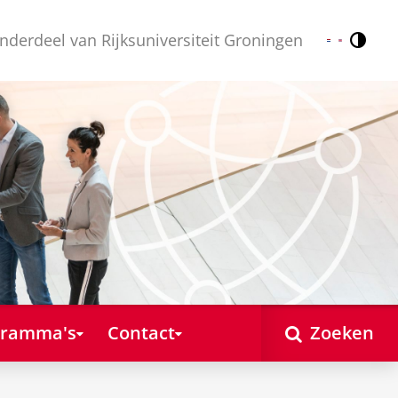
nderdeel van Rijksuniversiteit Groningen
Contr
Nederlands
English
gramma's
Contact
Zoeken