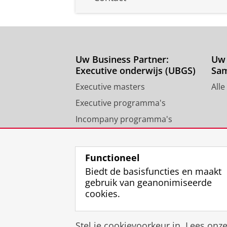
Uw Business Partner:
Uw 
Executive onderwijs (UBGS)
Sa
Executive masters
Alle
Executive programma's
Incompany programma's
Contact University of
Groningen Business School
Functioneel
Biedt de basisfuncties en maakt
gebruik van geanonimiseerde
cookies.
Stel je cookievoorkeur in. Lees onz