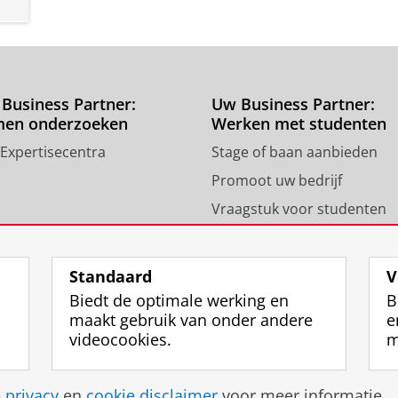
Business Partner:
Uw Business Partner:
men onderzoeken
Werken met studenten
 Expertisecentra
Stage of baan aanbieden
Promoot uw bedrijf
Vraagstuk voor studenten
Standaard
V
Biedt de optimale werking en
B
maakt gebruik van onder andere
e
videocookies.
m
Disclaimer & Copyright
Privacy
Cookies
Inlo
e
privacy
en
cookie disclaimer
voor meer informatie.