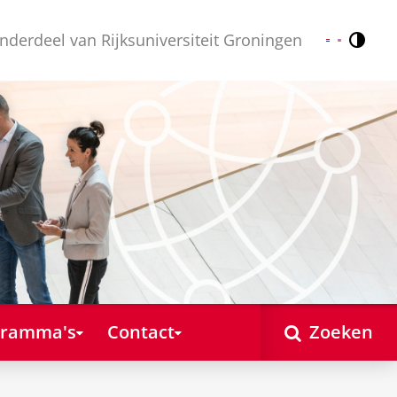
nderdeel van Rijksuniversiteit Groningen
Contr
Nederlands
English
gramma's
Contact
Zoeken