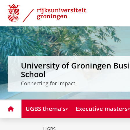
Skip
Skip
to
to
Content
Navigation
University of Groningen Bus
School
Connecting for impact
Home
UGBS thema's
Executive masters
UGBS