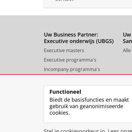
Uw Business Partner:
Uw 
Executive onderwijs (UBGS)
Sa
Executive masters
Alle
Executive programma's
Incompany programma's
Contact University of
Groningen Business School
Functioneel
Biedt de basisfuncties en maakt
gebruik van geanonimiseerde
cookies.
Stel je cookievoorkeur in. Lees onz