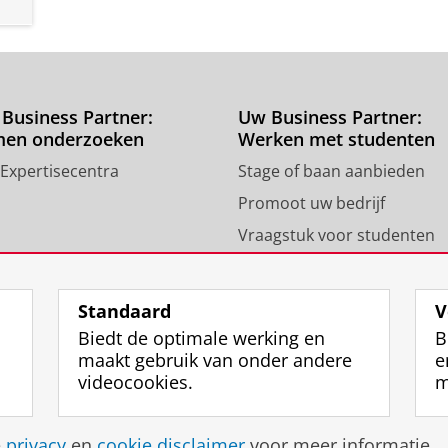
Business Partner:
Uw Business Partner:
men onderzoeken
Werken met studenten
 Expertisecentra
Stage of baan aanbieden
Promoot uw bedrijf
Vraagstuk voor studenten
Standaard
V
Biedt de optimale werking en
B
maakt gebruik van onder andere
e
videocookies.
m
Disclaimer & Copyright
Privacy
Cookies
Inlo
e
privacy
en
cookie disclaimer
voor meer informatie.