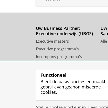
Uw Business Partner:
Uw 
Executive onderwijs (UBGS)
Sa
Executive masters
Alle
Executive programma's
Incompany programma's
Contact University of
Groningen Business School
Functioneel
Biedt de basisfuncties en maakt
gebruik van geanonimiseerde
cookies.
Stel je cookievoorkeur in. Lees onz