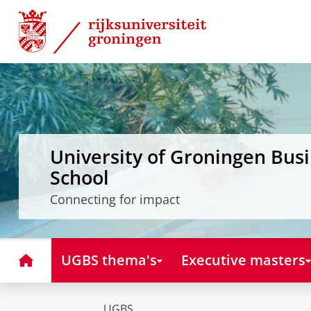
Skip
Skip
to
to
Content
Navigation
University of Groningen Bus
School
Connecting for impact
Home
UGBS thema's
Executive masters
UGBS