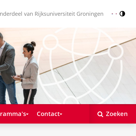
nderdeel van Rijksuniversiteit Groningen
Contr
Nederlands
English
gramma's
Contact
Zoeken