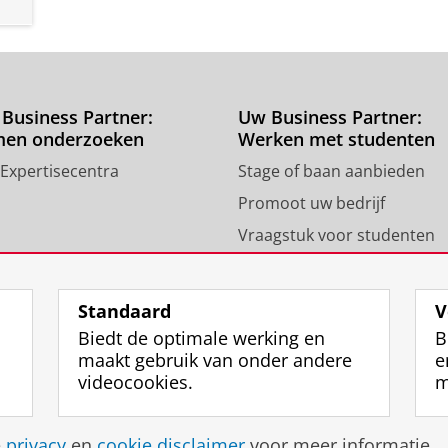
Business Partner:
Uw Business Partner:
men onderzoeken
Werken met studenten
 Expertisecentra
Stage of baan aanbieden
Promoot uw bedrijf
Vraagstuk voor studenten
Standaard
V
Biedt de optimale werking en
B
maakt gebruik van onder andere
e
videocookies.
m
Disclaimer & Copyright
Privacy
Cookies
Inlo
e
privacy
en
cookie disclaimer
voor meer informatie.