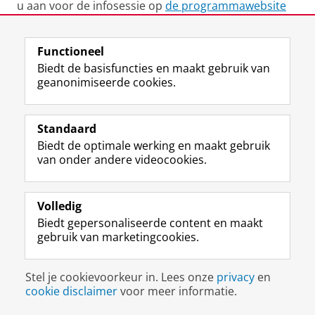
u aan voor de infosessie op
de programmawebsite
Functioneel
Deel dit
Facebook
LinkedIn
Biedt de basisfuncties en maakt gebruik van
geanonimiseerde cookies.
Uw Business Partner: Executive onderwijs (UBGS)
Uw Business Partner: Samen onderzoeken
Standaard
Biedt de optimale werking en maakt gebruik
Uw Business Partner: Werken met studenten
van onder andere videocookies.
Faculteit Economie en Bedrijfskunde
Volledig
Disclaimer & Copyright
Privacy
Cookies
Biedt gepersonaliseerde content en maakt
Inloggen
gebruik van marketingcookies.
Stel je cookievoorkeur in. Lees onze
privacy
en
cookie disclaimer
voor meer informatie.