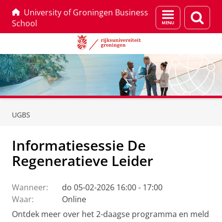
University of Groningen Business
Menu
Zoek
School
en
zoeken
Skip
Skip
to
to
UGBS
Content
Navigation
Informatiesessie De
Regeneratieve Leider
Wanneer:
do 05-02-2026 16:00 - 17:00
Waar:
Online
Ontdek meer over het 2-daagse programma en meld